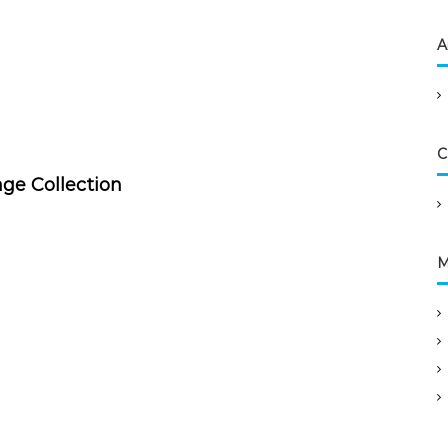
A
C
age Collection
M