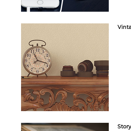
Vint
Stor