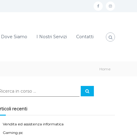
f
i
a
n
c
s
e
t
Dove Siamo
I Nostri Servizi
Contatti
b
a
o
g
o
r
Home
k
a
m
C
e
r
c
a
rticoli recenti
Vendita ed assistenza informatica
Gaming pc