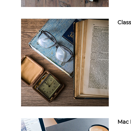
Clas
Mac 