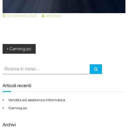
12 Dicembre 2021
adminjvs
N
Gaming pc
a
C
C
e
e
v
r
r
c
a
c
Articoli recenti
i
a
:
g
Vendita ed assistenza informatica
Gaming pc
a
z
Archivi