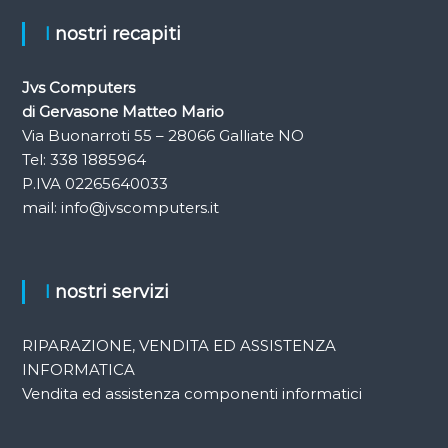
I nostri recapiti
l
i
Jvs Computers
di Gervasone Matteo Mario
Via Buonarroti 55 – 28066 Galliate NO
Tel: 338 1885964
P.IVA 02265640033
mail:
info@jvscomputers.it
I nostri servizi
RIPARAZIONE, VENDITA ED ASSISTENZA
INFORMATICA
Vendita ed assistenza componenti informatici