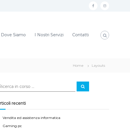
f
i
a
n
c
s
e
t
Dove Siamo
I Nostri Servizi
Contatti
b
a
o
g
o
r
Home
Layouts
k
a
m
C
e
r
c
a
rticoli recenti
Vendita ed assistenza informatica
Gaming pc